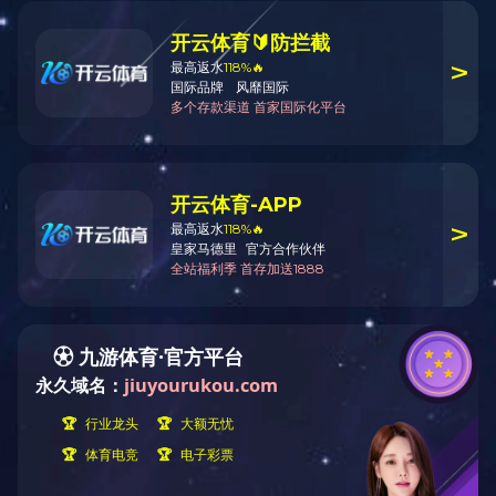
行业资讯
当前位置
VOCATION NEWS
公司动态
公司
行业政策导读
行业热点
新项目入
中秋佳节
砥砺前行，
渤东博建