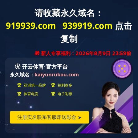
首 页
九游体育(中国)
业务范围
业
官方网站